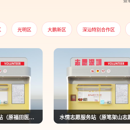
查
区
光明区
大鹏新区
深汕特别合作区
中大八院志愿服务站（原福田医院志愿服务站）