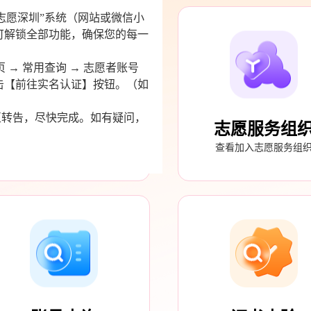
证准入。如您尚未认证，
将无法报名活
时长！
登录“志愿深圳”系统（网站或微信小
分钟，即可解锁全部功能，确保您的每一
→ 首页 → 常用查询 → 志愿者账号
中小学服务
志愿服务组
号 → 点击【前往实名认证】按钮。（如
时修改）
一起守护祖国的花朵
查看加入志愿服务组
！请相互转告，尽快完成。如有疑问，